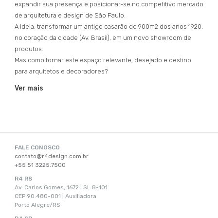
expandir sua presença e posicionar-se no competitivo mercado
de arquitetura e design de São Paulo.
A ideia: transformar um antigo casarão de 900m2 dos anos 1920,
no coração da cidade (Av. Brasil), em um novo showroom de
produtos.
Mas como tornar este espaço relevante, desejado e destino
para arquitetos e decoradores?
Ver mais
FALE CONOSCO
contato@r4design.com.br
+55 51 3225.7500
R4 RS
Av. Carlos Gomes, 1672 | SL 8-101
CEP 90.480-001 | Auxiliadora
Porto Alegre/RS