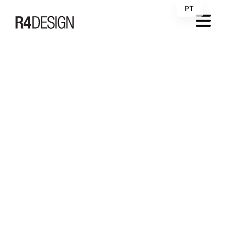
PT
EN
[new_loader]
MENU