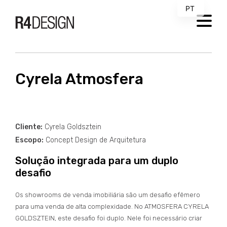
PT
EN
[new_loader]
MENU
Cyrela Atmosfera
Cliente:
Cyrela Goldsztein
Escopo:
Concept Design de Arquitetura
Solução integrada para um duplo
desafio
Os showrooms de venda imobiliária são um desafio efêmero
para uma venda de alta complexidade. No ATMOSFERA CYRELA
GOLDSZTEIN, este desafio foi duplo. Nele foi necessário criar