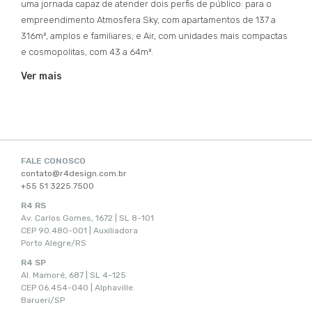
uma jornada capaz de atender dois perfis de público: para o
empreendimento Atmosfera Sky, com apartamentos de 137 a
316m², amplos e familiares; e Air, com unidades mais compactas
e cosmopolitas, com 43 a 64m².
Ver mais
FALE CONOSCO
contato@r4design.com.br
+55 51 3225.7500
R4 RS
Av. Carlos Gomes, 1672 | SL 8-101
CEP 90.480-001 | Auxiliadora
Porto Alegre/RS
R4 SP
Al. Mamoré, 687 | SL 4-125
CEP 06.454-040 | Alphaville
Barueri/SP